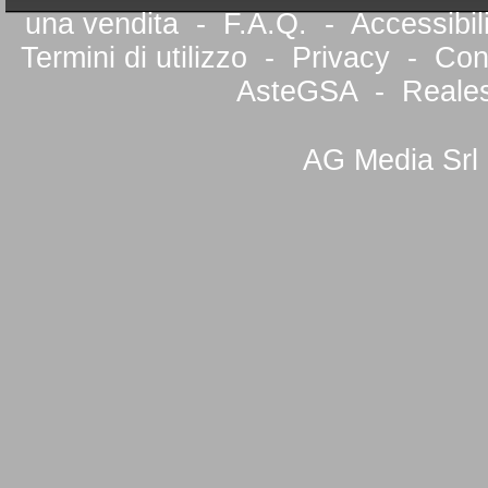
una vendita
-
F.A.Q.
-
Accessibil
Termini di utilizzo
-
Privacy
-
Cont
AsteGSA
-
Reale
AG Media Srl