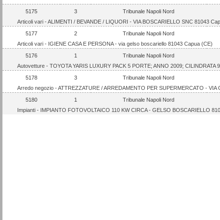
5175
3
Tribunale Napoli Nord
Articoli vari - ALIMENTI / BEVANDE / LIQUORI - VIA BOSCARIELLO SNC 81043 Ca
5177
2
Tribunale Napoli Nord
Articoli vari - IGIENE CASA E PERSONA - via gelso boscariello 81043 Capua (CE)
5176
1
Tribunale Napoli Nord
Autovetture - TOYOTA YARIS LUXURY PACK 5 PORTE; ANNO 2009; CILINDRATA 9
5178
3
Tribunale Napoli Nord
Arredo negozio - ATTREZZATURE / ARREDAMENTO PER SUPERMERCATO - VIA 
5180
1
Tribunale Napoli Nord
Impianti - IMPIANTO FOTOVOLTAICO 110 KW CIRCA - GELSO BOSCARIELLO 810