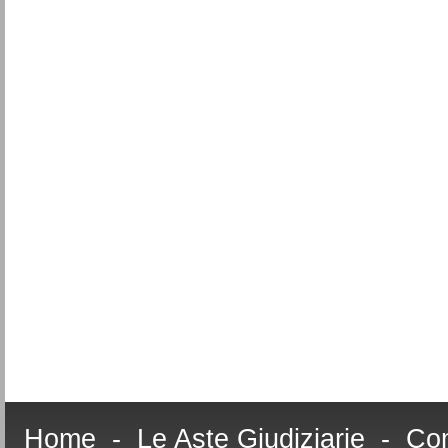
Home
-
Le Aste Giudiziarie
-
Com